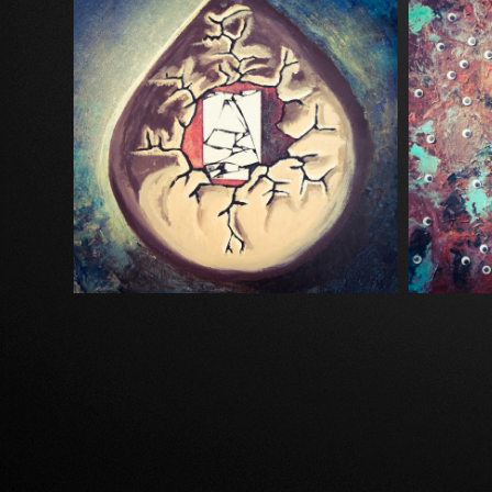
LE PETIT 
L'OEUF DE PSYCHÉ, 2007
ACRYLIQUE ET MIROIRS SUR TOILE 50X50 CM
ACRYLIQUE, E